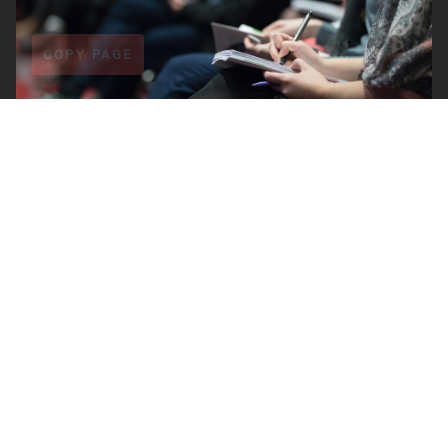
COPY PAGE
TAGLINE
Lorem Ipsum dolor
Lorem ipsum dolor sit amet, consectetuer adipiscing
elit. Aenean commodo ligula eget dolor. Aenean
massa.