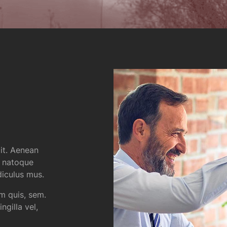
it. Aenean
s natoque
diculus mus.
um quis, sem.
gilla vel,