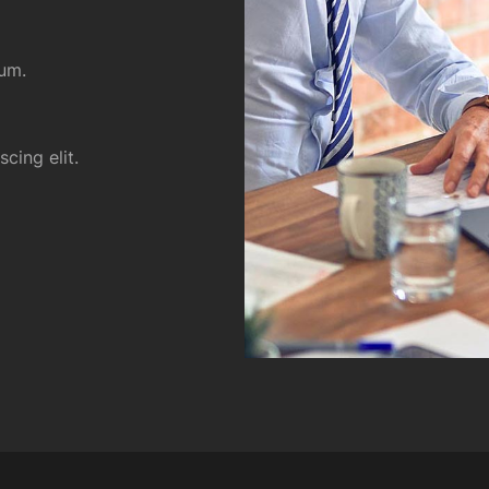
sum.
cing elit.