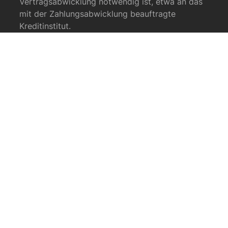
Vertragsabwicklung notwendig ist, etwa an das
mit der Zahlungsabwicklung beauftragte
Kreditinstitut.
Eine weitergehende Übermittlung der Daten
erfolgt nicht bzw. nur dann, wenn Sie der
Übermittlung ausdrücklich zugestimmt haben.
Eine Weitergabe Ihrer Daten an Dritte ohne
ausdrückliche Einwilligung, etwa zu Zwecken der
Werbung, erfolgt nicht.
Grundlage für die Datenverarbeitung ist Art. 6
Abs. 1 lit. b DSGVO, der die Verarbeitung von
Daten zur Erfüllung eines Vertrags oder
vorvertraglicher Maßnahmen gestattet.
5. Inhalte Dritter auf der
Webseite
Unser Internetauftritt integriert Inhalte anderer